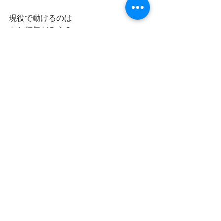
現役で動けるのは
あと何年だろう？
残された時間を考えた時
浮かんだのは
二つの「意味」
一つ目は
「自分が心から作りたい映画を、ゼロ
から立ち上げて、世に送り出す」
こと
二つ目は
「若手の育成と、自らも共に成長す
る」
こと