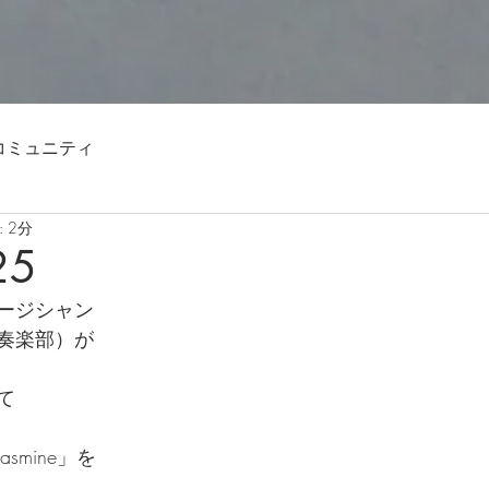
コミュニティ
 2分
25
ージシャン
奏楽部）が
て
smine」を