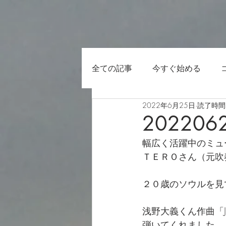
全ての記事
今すぐ始める
2022年6月25日
読了時間:
202206
幅広く活躍中のミュ
ＴＥＲＯさん（元吹
２０歳のソウルを見
浅野大義くん作曲「Ja
弾いてくれました