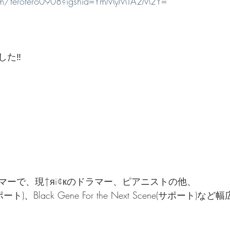
com/terotero0908?igshid=YmMyMTA2M2Y=
た‼️
マーで、現†яi¢кのドラマー、ピアニストの他、
ート)、Black Gene For the Next Scene(サポート)