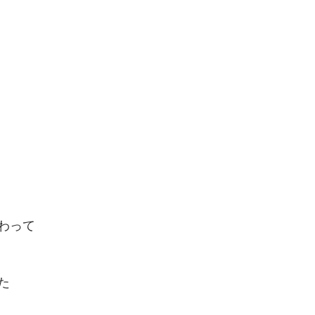
わって
た