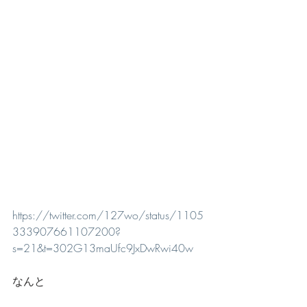
https://twitter.com/127wo/status/1105
333907661107200?
s=21&t=302G13maUfc9JxDwRwi40w
なんと