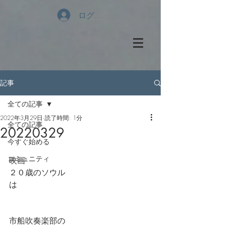
ログイン
記事
全ての記事
2022年3月29日
読了時間: 1分
全ての記事
20220329
今すぐ始める
コミュニティ
映画
２０歳のソウル
は
市船吹奏楽部の