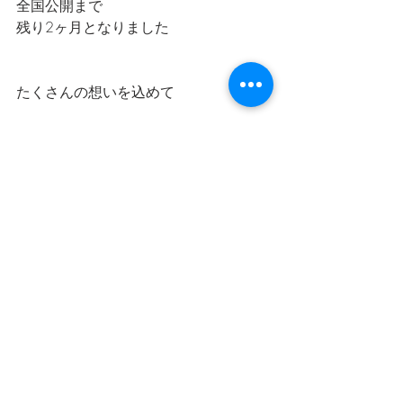
全国公開まで
残り2ヶ月となりました
たくさんの想いを込めて
大義くん
もう少しですね
一日一日を
大切に生きます