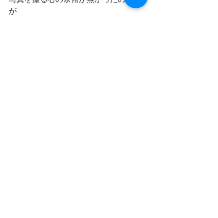
が
見城社長からいただいた言葉
一生忘れません
ありがとうございました
そして
大義くんアカウントからのTweet