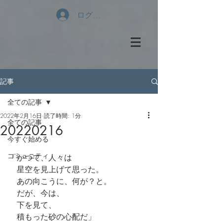
ログイン
記事
全ての記事
2022年2月16日
読了時間: 1分
全ての記事
20220216
今すぐ始める
コミュニティ
「かつて、人々は
　星空を見上げて思った。
　あの向こうに、何が？と。
　だが、今は、
　下を見て、
　積もった砂の心配だ」