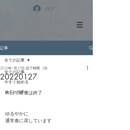
ログイン
記事
全ての記事
2022年1月27日
読了時間: 2分
全ての記事
20220127
今すぐ始める
コミュニティ
昨日で断食は終了
ゆるやかに
通常食に戻しています