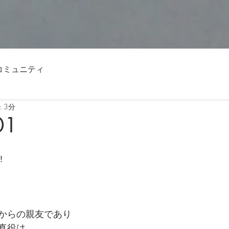
コミュニティ
 3分
01
️
からの親友であり
真役は