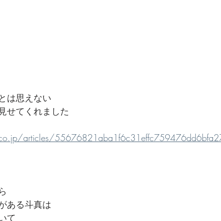
とは思えない
見せてくれました
.co.jp/articles/55676821aba1f6c31effc759476dd6bfa
ら
がある斗真は
いて