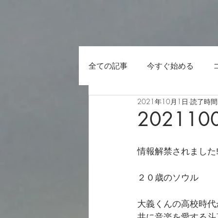
全ての記事
今すぐ始める
2021年10月1日
読了時間:
202110
情報解禁されました‼
２０歳のソウル
大義くんの高校時代
共に音楽を愛する斗