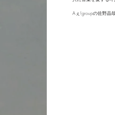
Aぇ!groupの佐野晶