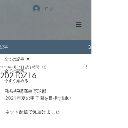
ログイン
記事
全ての記事
2021年7月16日
読了時間: 1分
全ての記事
20210716
今すぐ始める
コミュニティ
市立船橋高校野球部
2021年夏の甲子園を目指す闘い
ネット配信で見届けました