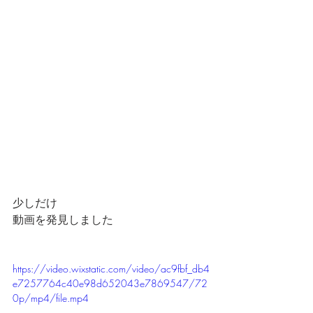
少しだけ
動画を発見しました
https://video.wixstatic.com/video/ac9fbf_db4
e7257764c40e98d652043e7869547/72
0p/mp4/file.mp4