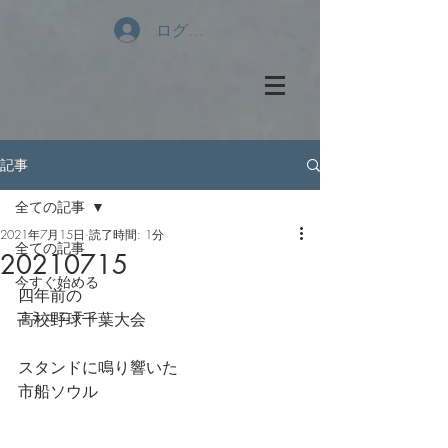
ログイン
記事
全ての記事
2021年7月15日
読了時間: 1分
全ての記事
20210715
今すぐ始める
四年前の
コミュニティ
高校野球千葉大会
スタンドに鳴り響いた
市船ソウル