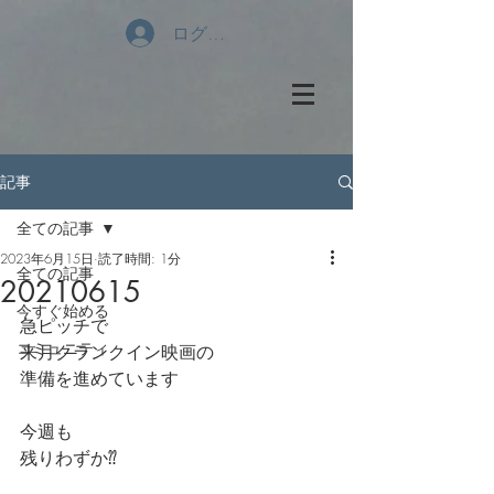
ログイン
記事
全ての記事
2023年6月15日
読了時間: 1分
全ての記事
20210615
今すぐ始める
急ピッチで
コミュニティ
来月クランクイン映画の
準備を進めています
今週も
残りわずか⁇