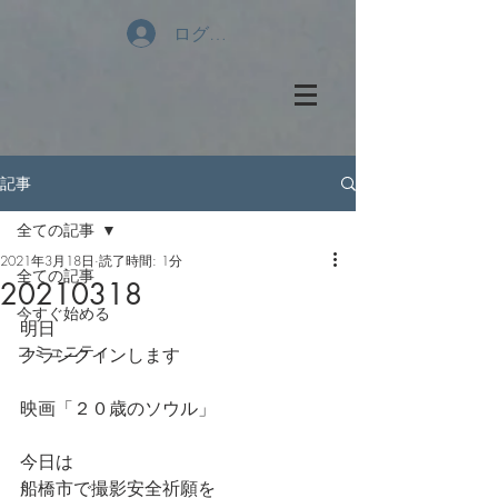
ログイン
記事
全ての記事
2021年3月18日
読了時間: 1分
全ての記事
20210318
今すぐ始める
明日
コミュニティ
クランクインします
映画「２０歳のソウル」
今日は
船橋市で撮影安全祈願を