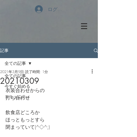
ログイン
記事
全ての記事
2021年3月9日
読了時間: 1分
全ての記事
20210309
今すぐ始める
衣装合わせからの
コミュニティ
打ち合わせ　
飲食店どころか
ほっともっとすら
閉まっていて(^◇^;)