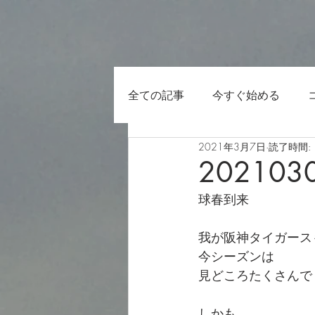
全ての記事
今すぐ始める
2021年3月7日
読了時間: 
202103
球春到来
我が阪神タイガース
今シーズンは
見どころたくさんで
しかも