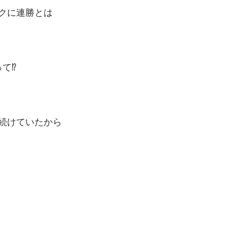
クに連勝とは
て⁉️
続けていたから