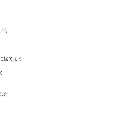
いう
に捨てよう
く
した