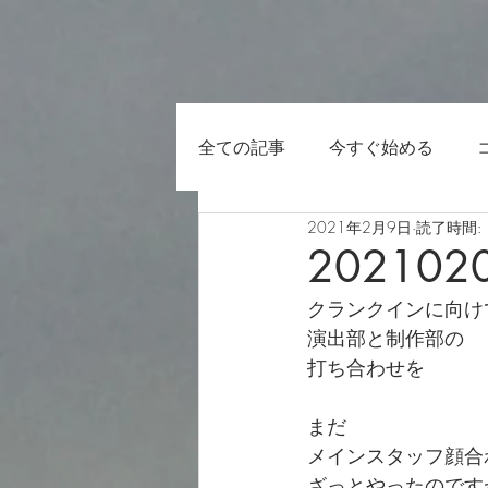
全ての記事
今すぐ始める
2021年2月9日
読了時間: 
202102
クランクインに向け
演出部と制作部の
打ち合わせを
まだ
メインスタッフ顔合
ざっとやったのです