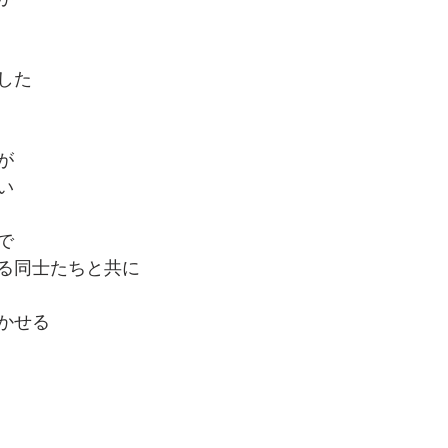
した
が
い
で
る同士たちと共に
かせる