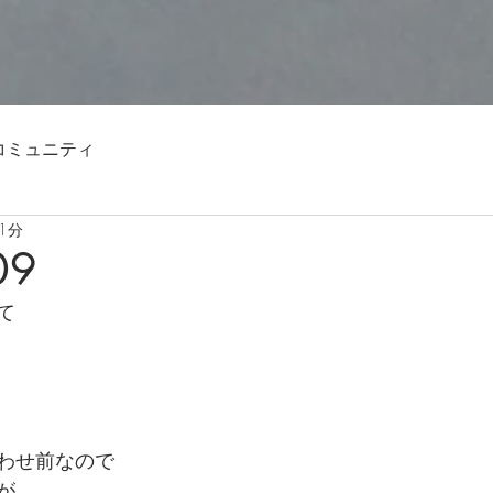
コミュニティ
1分
09
て
わせ前なので
が