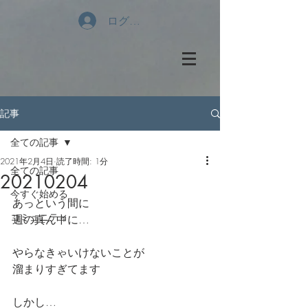
ログイン
記事
全ての記事
2021年2月4日
読了時間: 1分
全ての記事
20210204
今すぐ始める
あっという間に
コミュニティ
週の真ん中に…
やらなきゃいけないことが
溜まりすぎてます
しかし…