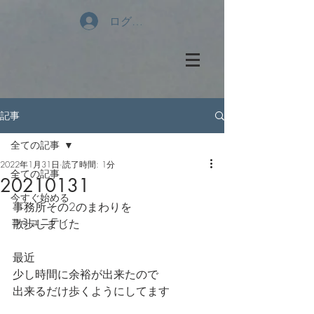
ログイン
記事
全ての記事
2022年1月31日
読了時間: 1分
全ての記事
20210131
今すぐ始める
事務所その2のまわりを
コミュニティ
散歩しました
最近
少し時間に余裕が出来たので
出来るだけ歩くようにしてます