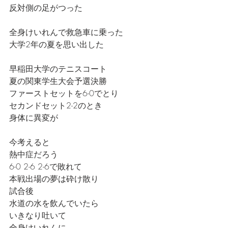
反対側の足がつった
全身けいれんで救急車に乗った
大学2年の夏を思い出した
早稲田大学のテニスコート
夏の関東学生大会予選決勝
ファーストセットを6-0でとり
セカンドセット2-2のとき
身体に異変が
今考えると
熱中症だろう
6-0 2-6 2-6で敗れて
本戦出場の夢は砕け散り
試合後
水道の水を飲んでいたら
いきなり吐いて
全身けいれんに