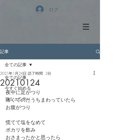
ログイン
記事
全ての記事
2021年1月24日
読了時間: 2分
全ての記事
20210124
今すぐ始める
夜中に足がつり
コミュニティ
痛くてのたうちまわっていたら
お腹がつり
慌てて塩をなめて
ポカリを飲み
おさまったかと思ったら