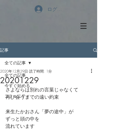
ログイン
記事
全ての記事
2020年12月29日
読了時間: 1分
全ての記事
20201229
今すぐ始める
さよならは別れの言葉じゃなくて
コミュニティ
再び会うまでの遠い約束
来生たかおさん「夢の途中」が
ずっと頭の中を
流れています