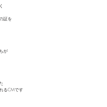
く
の証を
ちが
た
れるCMです