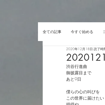
全ての記事
今すぐ始める
2020年12月18日
読了時間
202012
渋谷行進曲
御披露目まで
あと9日
僕らの心の叫びを
この世界に届けたい
損得や