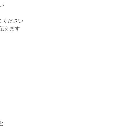
い
見てください
伝えます
と