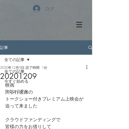
ログイン
記事
全ての記事
2020年12月9日
読了時間: 1分
全ての記事
20201209
今すぐ始める
映画
コミュニティ
渋谷行進曲の
トークショー付きプレミアム上映会が
迫って来ました
クラウドファンディングで
皆様の力をお借りして