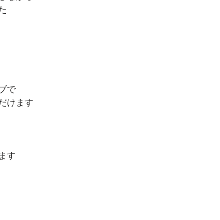
た
ブで
だけます
ます