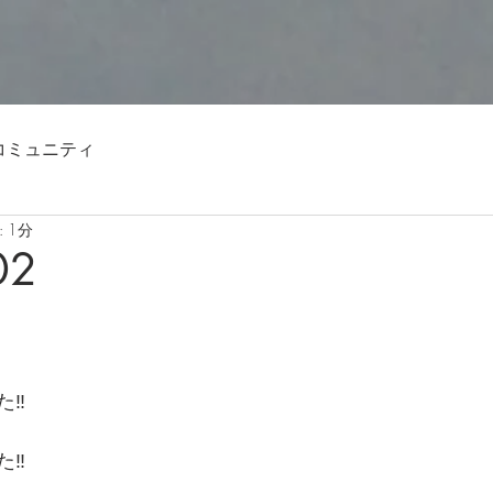
コミュニティ
 1分
02
‼️
‼️