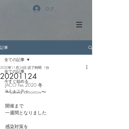
ログイン
記事
全ての記事
2020年11月24日
読了時間: 1分
全ての記事
20201124
今すぐ始める
JACO Fes 2020 冬
コミュニティ
〜sakura tomorrow〜
開催まで
一週間となりました
感染対策を