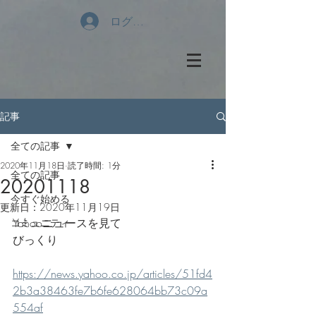
ログイン
記事
全ての記事
2020年11月18日
読了時間: 1分
全ての記事
20201118
今すぐ始める
更新日：
2020年11月19日
Yahooニュースを見て
コミュニティ
びっくり
https://news.yahoo.co.jp/articles/51fd4
2b3a38463fe7b6fe628064bb73c09a
554af