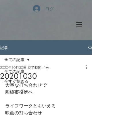
ログイン
記事
全ての記事
2020年10月30日
読了時間: 1分
全ての記事
20201030
今すぐ始める
大事な打ち合わせで
コミュニティ
船橋市役所へ
ライフワークともいえる
映画の打ち合わせ