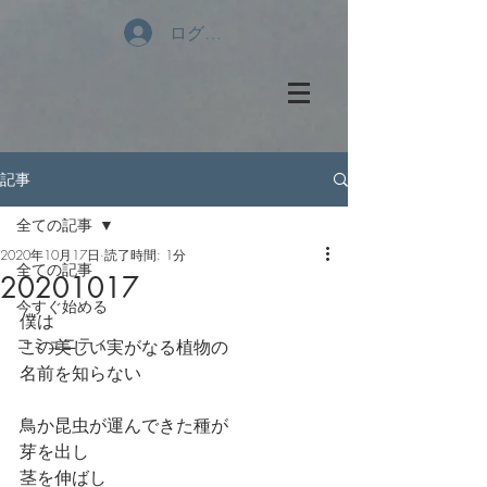
ログイン
記事
全ての記事
2020年10月17日
読了時間: 1分
全ての記事
20201017
今すぐ始める
僕は
コミュニティ
この美しい実がなる植物の
名前を知らない
鳥か昆虫が運んできた種が
芽を出し
茎を伸ばし