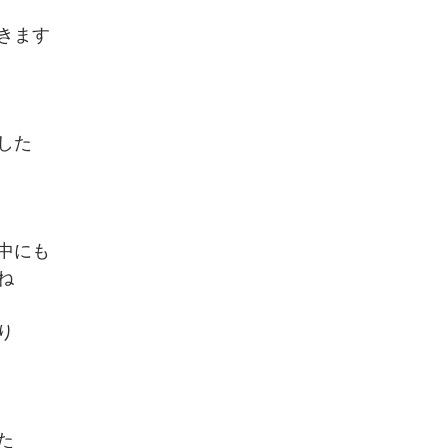
きます
した
中にも
ね
り
た