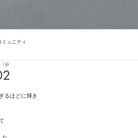
コミュニティ
 1分
02
ぎるほどに輝き
て
した