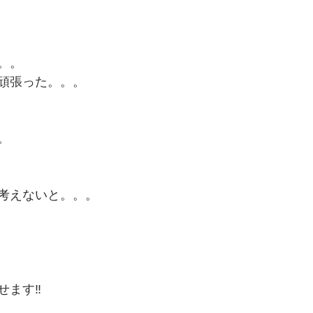
。。
頑張った。。。
。
考えないと。。。
ます‼️