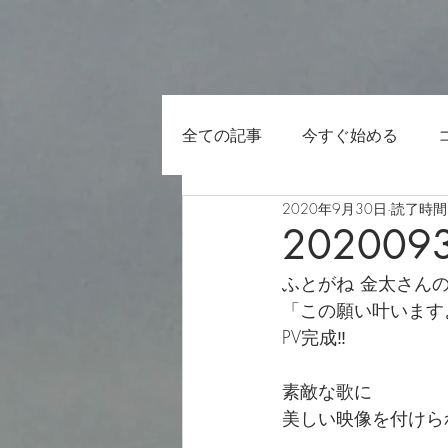
全ての記事
今すぐ始める
2020年9月30日
読了時間:
202009
ふとがね 金太さん
「この願い叶います
PV完成‼️
素敵な歌に
美しい映像を付けら