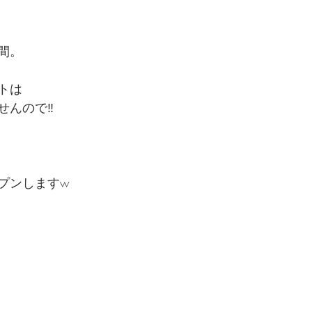
間。
トは
んので‼️
プンしますw