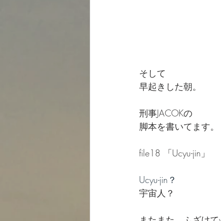
そして
早起きした朝。
刑事JACOKの
脚本を書いてます。
file18 「Ucyu-jin」
Ucyu-jin？
宇宙人？
またまた、ふざけて