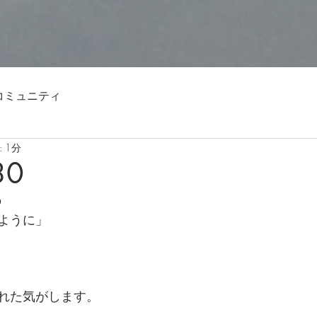
コミュニティ
 1分
30
の
ように」
れた気がします。