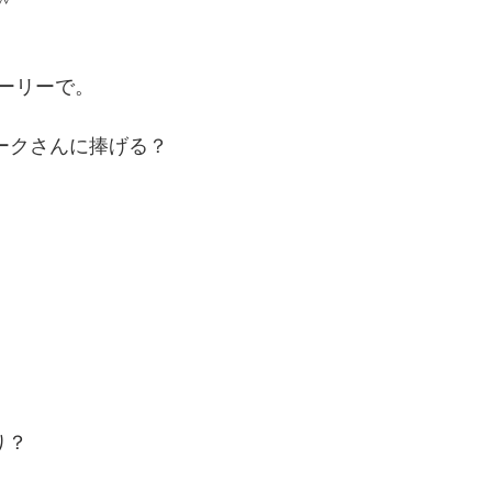
ーリーで。
ークさんに捧げる？
り？