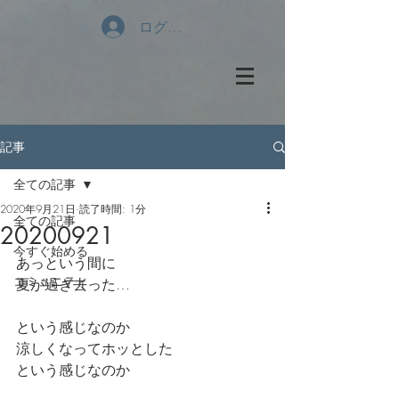
ログイン
記事
全ての記事
2020年9月21日
読了時間: 1分
全ての記事
20200921
今すぐ始める
あっという間に
コミュニティ
夏が過ぎ去った…
という感じなのか
涼しくなってホッとした
という感じなのか