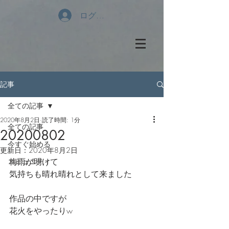
ログイン
記事
全ての記事
2020年8月2日
読了時間: 1分
全ての記事
20200802
今すぐ始める
更新日：
2020年8月2日
梅雨が明けて
コミュニティ
気持ちも晴れ晴れとして来ました
作品の中ですが
花火をやったりw