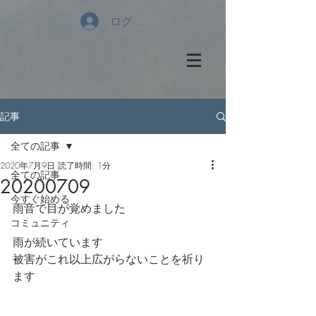
ログイン
記事
全ての記事
2020年7月9日
読了時間: 1分
全ての記事
20200709
今すぐ始める
雨音で目が覚めました
コミュニティ
雨が続いています
被害がこれ以上広がらないことを祈り
ます