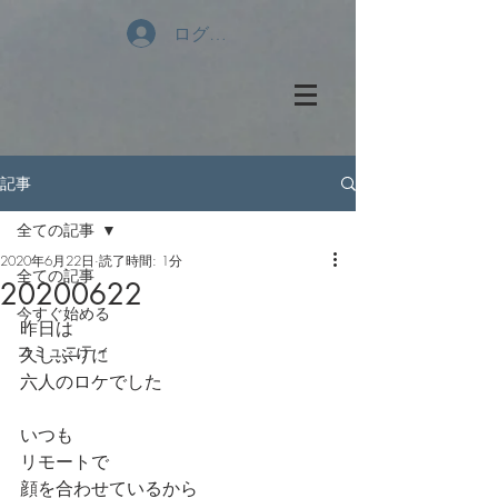
ログイン
記事
全ての記事
2020年6月22日
読了時間: 1分
全ての記事
20200622
今すぐ始める
昨日は
コミュニティ
久しぶりに
六人のロケでした
いつも
リモートで
顔を合わせているから