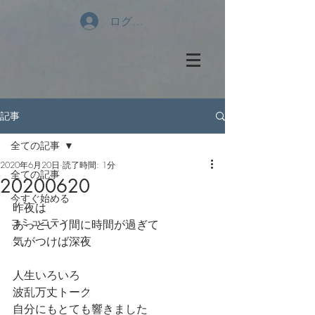
ログイン
記事
全ての記事
2020年6月20日
読了時間: 1分
全ての記事
20200620
今すぐ始める
昨夜は
コミュニティ
あっという間に時間が過ぎて
気がつけば深夜
人生いろいろ
波乱万丈トーク
自分にもとても響きました