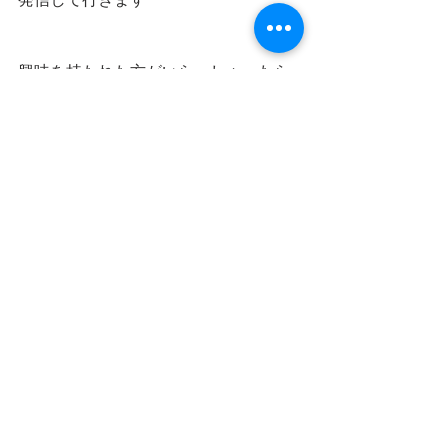
興味を持たれた方がいらっしゃったら
akiyanj@mac.com 
まで
よろしくお願いします
秋山純