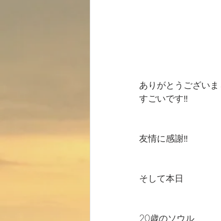
ありがとうございまし
すごいです‼️
友情に感謝‼️
そして本日
20歳のソウル 