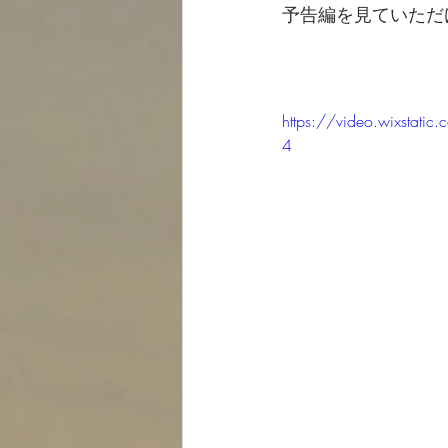
予告編を見ていただ
https://video.wixsta
4