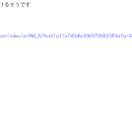
けるそうです
tic.com/video/ac9fbf_676cbf1a31a740dfa30b970682083a7a/