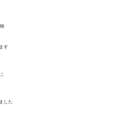
開映
ます
に
ました