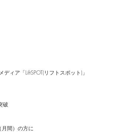
ィア「LiftSPOT(リフトスポット)」 
突破
0人（月間）の方に