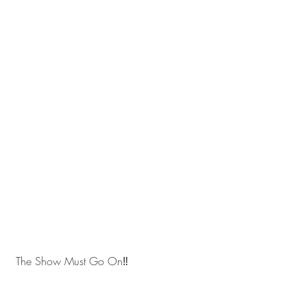
 The Show Must Go On‼️