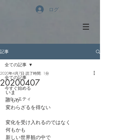
ログイン
記事
全ての記事
2020年4月7日
読了時間: 1分
全ての記事
20200407
今すぐ始める
いま
コミュニティ
誰もが
変わらざるを得ない
変化を受け入れるのではなく
何もかも
新しい世界観の中で