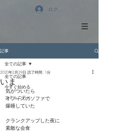
ログイン
記事
全ての記事
2020年2月29日
読了時間: 1分
全ての記事
いま
今すぐ始める
気がついたら
コミュニティ
オフィスのソファで
爆睡していた
クランクアップした夜に
素敵な会食