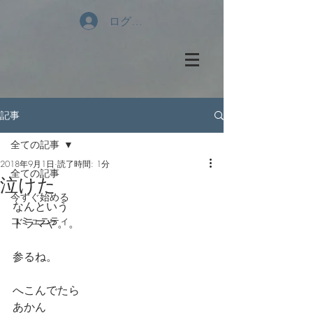
ログイン
記事
全ての記事
2018年9月1日
読了時間: 1分
全ての記事
泣けた
今すぐ始める
なんという
コミュニティ
ドラマや。。
参るね。
へこんでたら
あかん