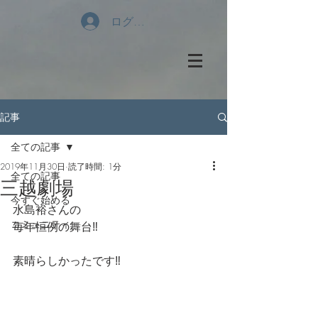
ログイン
記事
全ての記事
2019年11月30日
読了時間: 1分
全ての記事
三越劇場
今すぐ始める
水島裕さんの
コミュニティ
毎年恒例の舞台‼️
素晴らしかったです‼️