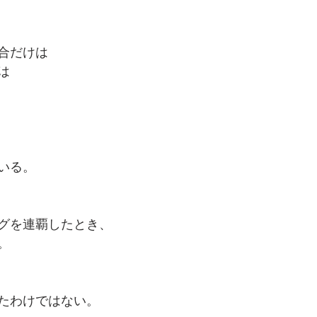
合だけは
は
いる。
グを連覇したとき、
。
たわけではない。