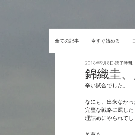
全ての記事
今すぐ始める
2018年9月8日
読了時間: 
錦織圭、
辛い試合でした。
なにも、出来なかっ
完璧な戦略に屈した
理詰めにやられてし
足首も