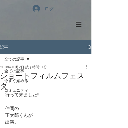
ログイン
記事
全ての記事
2018年10月7日
読了時間: 1分
全ての記事
ショートフィルムフェス
今すぐ始める
タ
コミュニティ
行って来ました‼️
仲間の
正太郎くんが
出演。