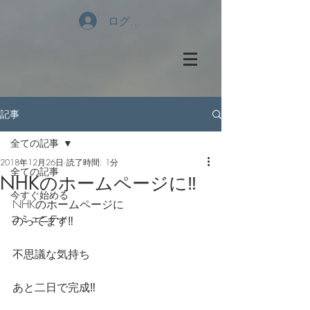
ログイン
記事
全ての記事
2018年12月26日
読了時間: 1分
全ての記事
NHKのホームページに‼️
今すぐ始める
NHKのホームページに
コミュニティ
のってます‼️
不思議な気持ち
あと二日で完成‼️