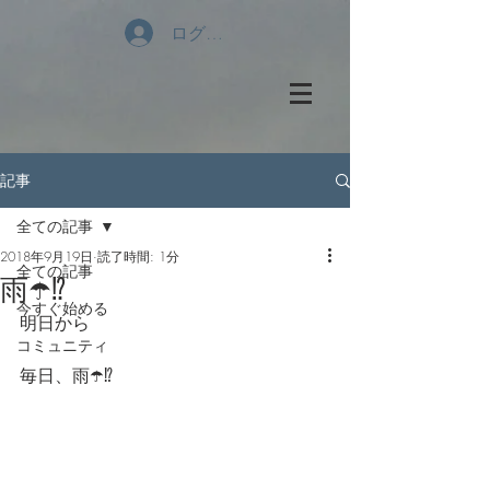
ログイン
記事
全ての記事
2018年9月19日
読了時間: 1分
全ての記事
雨☂️⁉️
今すぐ始める
明日から
コミュニティ
毎日、雨☂️⁉️