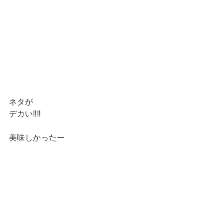
ネタが
デカい‼️‼️
美味しかったー