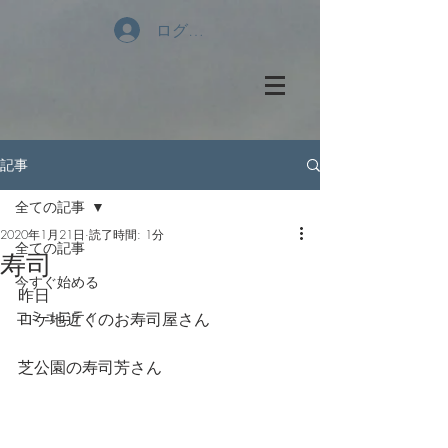
ログイン
記事
全ての記事
2020年1月21日
読了時間: 1分
全ての記事
寿司
今すぐ始める
昨日
コミュニティ
ロケ地近くのお寿司屋さん
芝公園の寿司芳さん