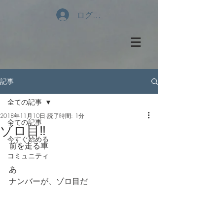
ログイン
記事
全ての記事
2018年11月10日
読了時間: 1分
全ての記事
ゾロ目‼️
今すぐ始める
前を走る車
コミュニティ
あ
ナンバーが、ゾロ目だ