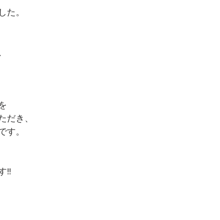
した。
、
を
ただき、
です。
‼️