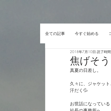
全ての記事
今すぐ始める
2018年7月10日
読了時間:
焦げそう
真夏の日差し。
久々に、ジャケット
汗だく💦
お世話になっている
社長の事務所へ