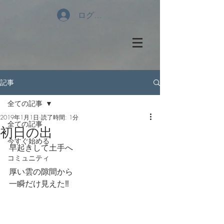
ログイン
記事
全ての記事
2019年1月1日
読了時間: 1分
全ての記事
初日の出
今すぐ始める
早起きして土手へ
コミュニティ
厚い雲の隙間から
一瞬だけ見えた‼️