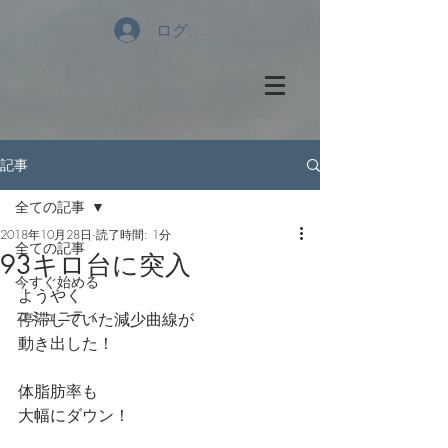
ログイン
記事
全ての記事
2018年10月28日
読了時間: 1分
全ての記事
93キロ台に突入
今すぐ始める
ようやく
コミュニティ
停滞していた減少曲線が
動き出した！
体脂肪率も
大幅にダウン！