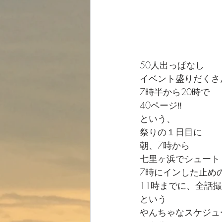
50人出っぱなし
イベント盛りだくさ
7時半から20時で
40ページ‼️
という、
祭りの１日目に
朝、7時から
七里ヶ浜でシュート
7時にインした止め
11時までに、全話
という
やんちゃなスケジュ