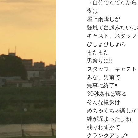
（自分でたてたから
夜は
屋上雨降しが
強風で台風みたいに
キャスト、スタッフ
びしょびしょの
またまた
男祭りに‼️
スタッフ、キャスト
みな、男前で
無事に終了‼️
30秒あれば寝る
そんな撮影は
めちゃくちゃ楽しかっ
絆が深まったよね。
残りわずかで
クランクアップ‼️