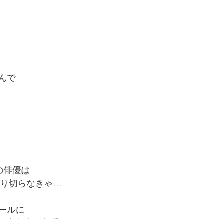
んで
の俳優は
撮り切らなきゃ…
ールに