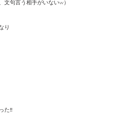
、文句言う相手がいないw）
なり
た‼️