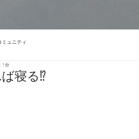
コミュニティ
 1分
ば寝る⁉️